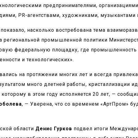
нологическими предпринимателями, организациями 
иями, PR-агентствами, художниками, музыкантами и
показало, насколько востребована тема взаиморазв
та региональной промышленной политики Министер
рвую федеральную площадку, где промышленность и
нности и технологических».
вались на протяжении многих лет и всегда привле
езультатом много длетней работы, кристаллизации 
, которому в этом году исполняется 20 лет, — сообщи
оболева
, — Уверена, что со временем «АртПром» бу
ской области
Денис Гурков
подвел итоги Междунаро