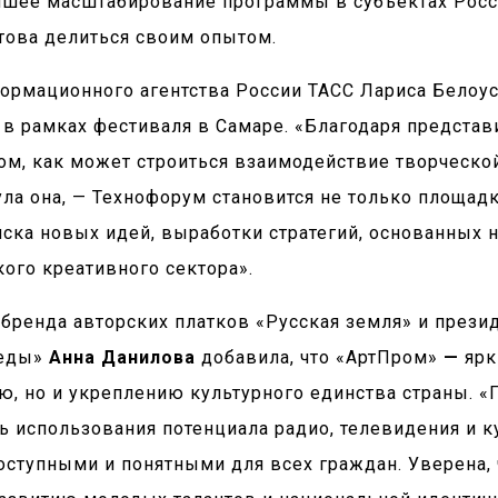
йшее масштабирование программы в субъектах Росси
това делиться своим опытом.
ормационного агентства России ТАСС Лариса Белоу
 в рамках фестиваля в Самаре. «Благодаря представ
том, как может строиться взаимодействие творческ
ула она, — Технофорум становится не только площад
иска новых идей, выработки стратегий, основанных 
ого креативного сектора».
бренда авторских платков «Русская земля» и прези
беды»
Анна Данилова
добавила, что «АртПром»
—
ярк
ю, но и укреплению культурного единства страны. «
ть использования потенциала радио, телевидения и
оступными и понятными для всех граждан. Уверена,