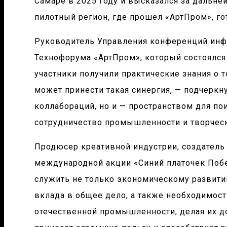
Самаре в 2025 году и высказался за дальне
пилотный регион, где прошел «АртПром», го
Руководитель Управления конференций инф
Технофорума «АртПром», который состоялся
участники получили практические знания о 
может принести такая синергия, — подчеркн
коллабораций, но и — пространством для по
сотрудничество промышленности и творческ
Продюсер креативной индустрии, создатель 
международной акции «Синий платочек По
служить не только экономическому развити
вклада в общее дело, а также необходимос
отечественной промышленности, делая их д