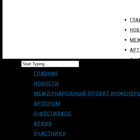
ГЛА
НОВ
МЕЖ
АР
О Ф
АРХ
ГЛАВНАЯ
УЧА
НОВОСТИ
МЕЖДУНАРОДНЫЙ ПРОЕКТ ИНЖЕНЕР
СМИ
АРТПРОМ
КОН
О ФЕСТИВАЛЕ
АРХИВ
УЧАСТНИКУ