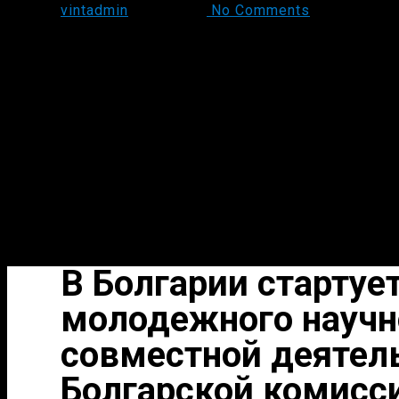
vintadmin
24.04.2018
No Comments
By
В Болгарии старту
молодежного научно
совместной деятел
Болгарской комисс