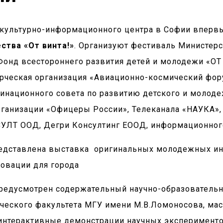
о культурно-информационного центра в Софии впер
ства «От винта!»
. Организуют фестиваль Министер
 Фонд всестороннего развития детей и молодежи «ОТ
рческая организация «Авиационно-космический фор
инационного совета по развитию детского и молоде
ганизации «Офицеры России», Телеканала «НАУКА», 
ЛТ ООД, Дегри Консултинг ЕООД, информационного а
представлена выставка оригинальных молодежных ин
новации для города
предусмотрен содержательный научно-образовательн
ического факультета МГУ имени М.В.Ломоносова, ма
интерактивные демонстрации научных эксперименто