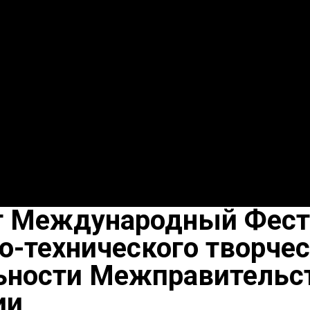
ет Международный Фест
-технического творчест
ьности Межправительст
ии