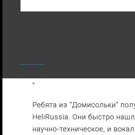
“
Ребята из "Домисольки" полу
HeliRussia. Они быстро наш
научно-техническое, и вока