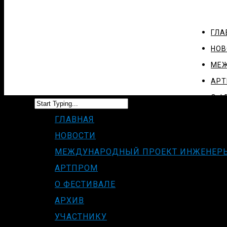
ГЛА
НОВ
МЕЖ
АР
О Ф
АРХ
ГЛАВНАЯ
УЧА
НОВОСТИ
МЕЖДУНАРОДНЫЙ ПРОЕКТ ИНЖЕНЕР
СМИ
АРТПРОМ
КОН
О ФЕСТИВАЛЕ
АРХИВ
УЧАСТНИКУ