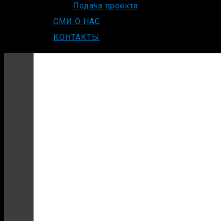
Подача проекта
СМИ О НАС
КОНТАКТЫ
ОТЗЫВ ГОСТ
НАШЕЙ ПЛО
О МЕРОПРИЯ
HELIRUSSIA